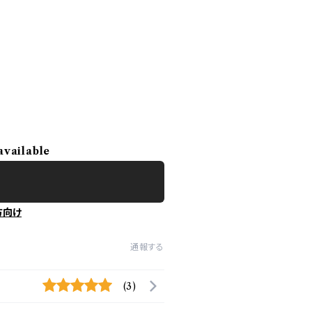
available
方向け
通報する
(3)