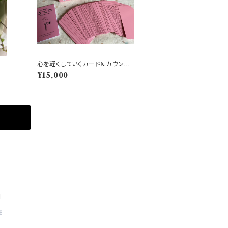
心を軽くしていくカード＆カウンセ
リング
¥15,000
N