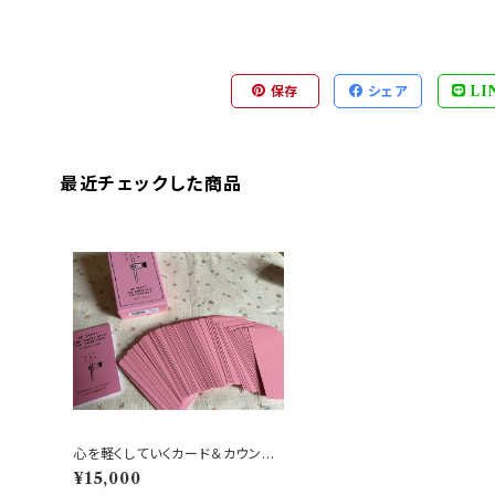
保存
シェア
LI
最近チェックした商品
心を軽くしていくカード＆カウンセ
リング
¥15,000